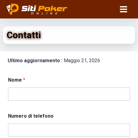
Contatti
Ultimo aggiornamento :
Maggio 21, 2026
Nome
*
t
Numero di telefono
e
l
e
f