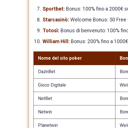
Sportbet:
Bonus: 100% fino a 2000€ su
Starcasinò:
Welcome Bonus: 50 Free Sp
Totosì:
Bonus di benvenuto: 100% fino
William Hill:
Bonus: 200% fino a 1000€ 
Nome del sito poker
Bon
DaznBet
Bon
Gioco Digitale
Wel
NetBet
Bon
Netwin
Bon
Planetwin
Wel