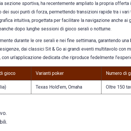
sezione sportiva, ha recentemente ampliato la propria offerta i
 dei suoi punti di forza, permettendo transizioni rapide tra i vari
rafica intuitiva, progettata per facilitare la navigazione anche ai
eanche dopo lunghe sessioni di gioco serali o notturne.
cialmente durante le ore serali e nei fine settimana, garantendo una
e esigenze, dai classici Sit & Go ai grandi eventi multitavolo con 
nte, con un’applicazione dedicata che riproduce fedelmente l’espe
di gioco
Varianti poker
Numero di g
lia)
Texas Hold’em, Omaha
Oltre 150 ta
vo.
ili.