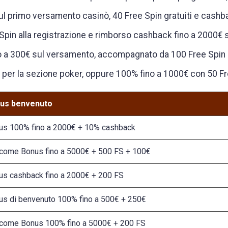
l primo versamento casinò, 40 Free Spin gratuiti e cashba
in alla registrazione e rimborso cashback fino a 2000€ sul
 a 300€ sul versamento, accompagnato da 100 Free Spin sud
per la sezione poker, oppure 100% fino a 1000€ con 50 Fr
us benvenuto
us 100% fino a 2000€ + 10% cashback
come Bonus fino a 5000€ + 500 FS + 100€
us cashback fino a 2000€ + 200 FS
us di benvenuto 100% fino a 500€ + 250€
come Bonus 100% fino a 5000€ + 200 FS