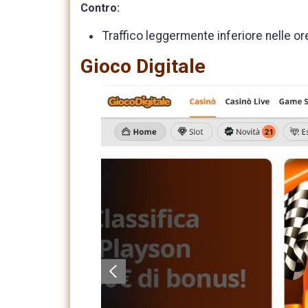
Contro:
Traffico leggermente inferiore nelle or
Gioco Digitale