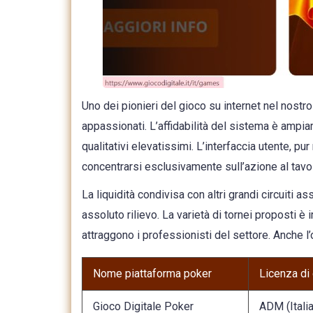
Uno dei pionieri del gioco su internet nel nostr
appassionati. L’affidabilità del sistema è ampi
qualitativi elevatissimi. L’interfaccia utente, 
concentrarsi esclusivamente sull’azione al tavo
La liquidità condivisa con altri grandi circuiti 
assoluto rilievo. La varietà di tornei proposti è 
attraggono i professionisti del settore. Anche l’of
Nome piattaforma poker
Licenza di
Gioco Digitale Poker
ADM (Italia